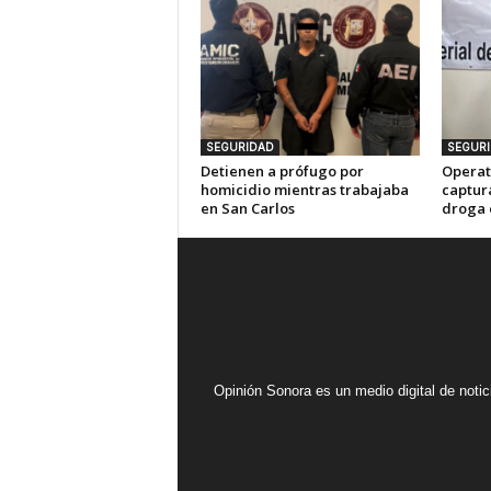
SEGURIDAD
SEGUR
Detienen a prófugo por
Operat
homicidio mientras trabajaba
captur
en San Carlos
droga 
Opinión Sonora es un medio digital de noti