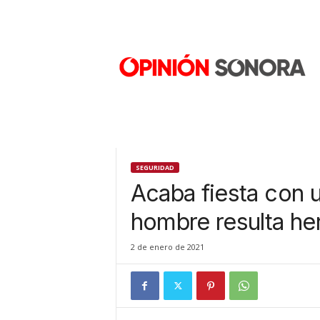
O
p
i
n
i
ó
n
S
o
n
SEGURIDAD
o
Acaba fiesta con 
r
a
hombre resulta he
N
u
2 de enero de 2021
e
v
o