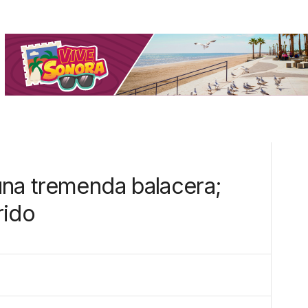
una tremenda balacera;
rido