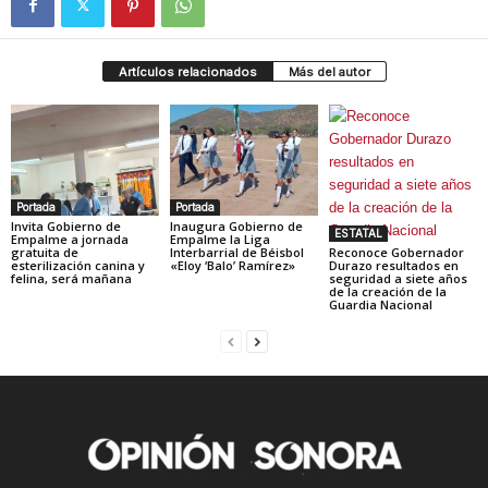
Artículos relacionados
Más del autor
Portada
Portada
Invita Gobierno de
Inaugura Gobierno de
ESTATAL
Empalme a jornada
Empalme la Liga
gratuita de
Interbarrial de Béisbol
Reconoce Gobernador
esterilización canina y
«Eloy ‘Balo’ Ramírez»
Durazo resultados en
felina, será mañana
seguridad a siete años
de la creación de la
Guardia Nacional