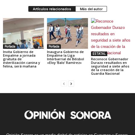
Artículos relacionados
Más del autor
Portada
Portada
Invita Gobierno de
Inaugura Gobierno de
ESTATAL
Empalme a jornada
Empalme la Liga
gratuita de
Interbarrial de Béisbol
Reconoce Gobernador
esterilización canina y
«Eloy ‘Balo’ Ramírez»
Durazo resultados en
felina, será mañana
seguridad a siete años
de la creación de la
Guardia Nacional