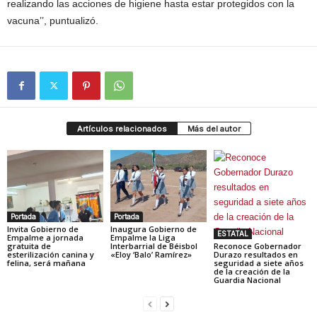
realizando las acciones de higiene hasta estar protegidos con la
vacuna’’, puntualizó.
Artículos relacionados
Más del autor
Portada
Portada
Invita Gobierno de
Inaugura Gobierno de
ESTATAL
Empalme a jornada
Empalme la Liga
gratuita de
Interbarrial de Béisbol
Reconoce Gobernador
esterilización canina y
«Eloy ‘Balo’ Ramírez»
Durazo resultados en
felina, será mañana
seguridad a siete años
de la creación de la
Guardia Nacional