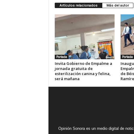
Artículos relacionados
Más del autor
Portada
Portada
Invita Gobierno de Empalme a
Inaugu
jornada gratuita de
Empalm
esterilización canina y felina,
de Béis
será mañana
Ramír
Opinión Sonora es un medio digital de noti