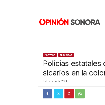
O
p
i
n
i
ó
n
S
o
n
PORTADA
SEGURIDAD
o
Policías estatales
r
a
sicarios en la colo
N
u
9 de enero de 2021
e
v
o