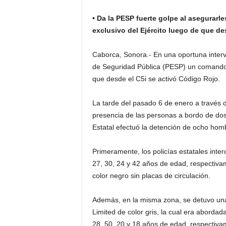
• Da la PESP fuerte golpe al asegurarl
exclusivo del Ejército luego de que de
Caborca, Sonora.- En una oportuna interve
de Seguridad Pública (PESP) un comando
que desde el C5i se activó Código Rojo.
La tarde del pasado 6 de enero a través 
presencia de las personas a bordo de dos v
Estatal efectuó la detención de ocho hombr
Primeramente, los policías estatales inte
27, 30, 24 y 42 años de edad, respectiv
color negro sin placas de circulación.
Además, en la misma zona, se detuvo una
Limited de color gris, la cual era aborda
28, 50, 20 y 18 años de edad, respectiva