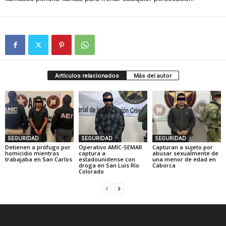
Artículos relacionados
Más del autor
SEGURIDAD
SEGURIDAD
SEGURIDAD
Detienen a prófugo por
Operativo AMIC-SEMAR
Capturan a sujeto por
homicidio mientras
captura a
abusar sexualmente de
trabajaba en San Carlos
estadounidense con
una menor de edad en
droga en San Luis Río
Caborca
Colorado