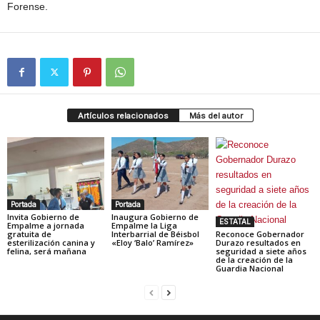
Forense.
Artículos relacionados
Más del autor
Portada
Portada
Invita Gobierno de
Inaugura Gobierno de
ESTATAL
Empalme a jornada
Empalme la Liga
gratuita de
Interbarrial de Béisbol
Reconoce Gobernador
esterilización canina y
«Eloy ‘Balo’ Ramírez»
Durazo resultados en
felina, será mañana
seguridad a siete años
de la creación de la
Guardia Nacional