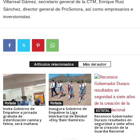
Villarreal Gámez, secretario general de la CTM, Enrique Ruiz
Sánchez, director general de ProSonora, así como empresarios e
inversionistas.
Artículos relacionados
Más del autor
Portada
Portada
Invita Gobierno de
Inaugura Gobierno de
ESTATAL
Empalme a jornada
Empalme la Liga
gratuita de
Interbarrial de Béisbol
Reconoce Gobernador
esterilización canina y
«Eloy ‘Balo’ Ramírez»
Durazo resultados en
felina, será mañana
seguridad a siete años
de la creación de la
Guardia Nacional