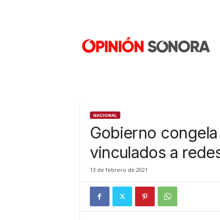
O
p
i
n
i
ó
n
S
o
n
NACIONAL
o
Gobierno congela
r
a
vinculados a rede
N
u
13 de febrero de 2021
e
v
o