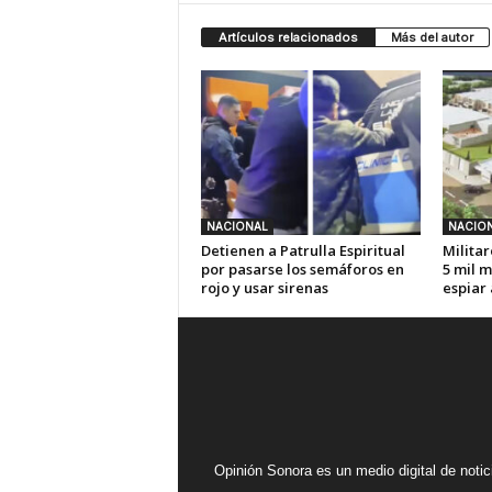
Artículos relacionados
Más del autor
NACIONAL
NACIO
Detienen a Patrulla Espiritual
Militar
por pasarse los semáforos en
5 mil m
rojo y usar sirenas
espiar
Opinión Sonora es un medio digital de noti