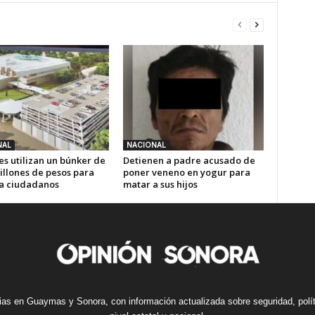
NAL
NACIONAL
es utilizan un búnker de
Detienen a padre acusado de
illones de pesos para
poner veneno en yogur para
 a ciudadanos
matar a sus hijos
cias en Guaymas y Sonora, con información actualizada sobre seguridad, polí