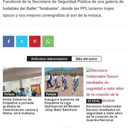
Facebook de la Secretaría de Seguridad Pública de una galería de
bailables del Ballet “Tetabiakte”, donde las PPL lucieron trajes
típicos y sus mejores coreografías al son de la música.
Artículos relacionados
Más del autor
Portada
Portada
Invita Gobierno de
Inaugura Gobierno de
ESTATAL
Empalme a jornada
Empalme la Liga
gratuita de
Interbarrial de Béisbol
Reconoce Gobernador
esterilización canina y
«Eloy ‘Balo’ Ramírez»
Durazo resultados en
felina, será mañana
seguridad a siete años
de la creación de la
Guardia Nacional