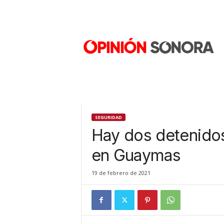
O
p
i
n
i
ó
n
S
o
n
SEGURIDAD
o
Hay dos detenidos
r
a
en Guaymas
N
u
19 de febrero de 2021
e
v
o