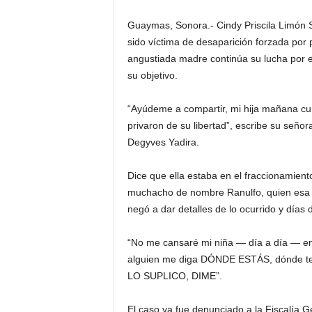
Guaymas, Sonora.- Cindy Priscila Limón 
sido víctima de desaparición forzada por p
angustiada madre continúa su lucha por e
su objetivo.
“Ayúdeme a compartir, mi hija mañana cu
privaron de su libertad”, escribe su seño
Degyves Yadira.
Dice que ella estaba en el fraccionamien
muchacho de nombre Ranulfo, quien esa m
negó a dar detalles de lo ocurrido y días
“No me cansaré mi niña — día a día — en 
alguien me diga DÓNDE ESTÁS, dónde te 
LO SUPLICO, DIME”.
El caso ya fue denunciado a la Fiscalía Ge