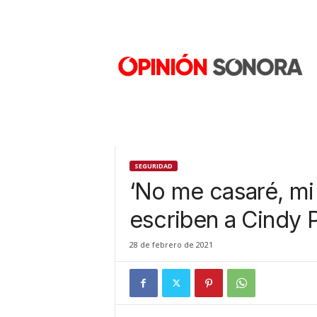
O
p
i
n
i
ó
n
S
o
n
SEGURIDAD
o
‘No me casaré, mi 
r
a
escriben a Cindy P
N
u
28 de febrero de 2021
e
v
o