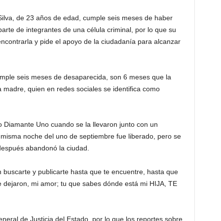
Silva, de 23 años de edad, cumple seis meses de haber
arte de integrantes de una célula criminal, por lo que su
ncontrarla y pide el apoyo de la ciudadanía para alcanzar
mple seis meses de desaparecida, son 6 meses que la
ra madre, quien en redes sociales se identifica como
to Diamante Uno cuando se la llevaron junto con un
isma noche del uno de septiembre fue liberado, pero se
 después abandonó la ciudad.
buscarte y publicarte hasta que te encuentre, hasta que
dejaron, mi amor; tu que sabes dónde está mi HIJA, TE
neral de Justicia del Estado, por lo que los reportes sobre