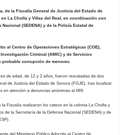
ra, de la Fiscalía General de Justicia del Estado de
 en La Cholla y Villas del Real, en coordinación con
a Nacional (SEDENA) y de la Policía Estatal de
rito al Centro de Operaciones Estratégicas (COE),
 Investigación Criminal (AMIC) y de Servicios
de probable corrupción de menores
.
es de edad, de 12 y 2 años, fueron rescatadas de dos
ral de Justicia del Estado de Sonora (FGJE), tras localizar
as en atención a denuncias anónimas al 089.
 la Fiscalía realizaron los cateos en la colonia La Cholla y
ivos de la Secretaría de la Defensa Nacional (SEDENA) y de
ESP).
ente del Ministerio Público Adscrito al Centro de