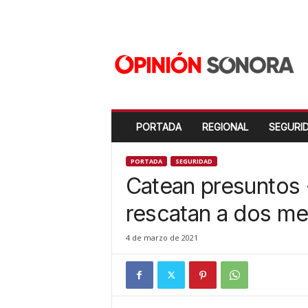
O
p
i
n
i
ó
n
PORTADA
REGIONAL
SEGURI
S
o
n
PORTADA
SEGURIDAD
o
Catean presuntos 
r
a
rescatan a dos me
N
u
4 de marzo de 2021
e
v
o