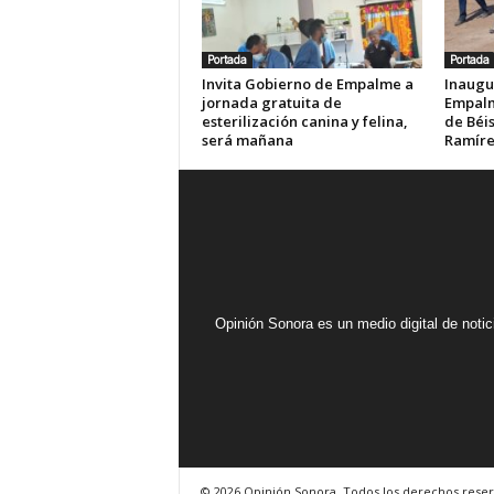
Portada
Portada
Invita Gobierno de Empalme a
Inaugu
jornada gratuita de
Empalm
esterilización canina y felina,
de Béis
será mañana
Ramír
Opinión Sonora es un medio digital de noti
© 2026 Opinión Sonora. Todos los derechos reser