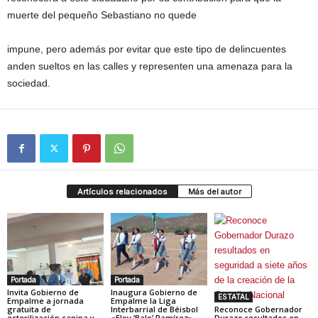
muerte del pequeño Sebastiano no quede
impune, pero además por evitar que este tipo de delincuentes
anden sueltos en las calles y representen una amenaza para la
sociedad.
Artículos relacionados
Más del autor
Portada
Portada
Invita Gobierno de
Inaugura Gobierno de
ESTATAL
Empalme a jornada
Empalme la Liga
gratuita de
Interbarrial de Béisbol
Reconoce Gobernador
esterilización canina y
«Eloy ‘Balo’ Ramírez»
Durazo resultados en