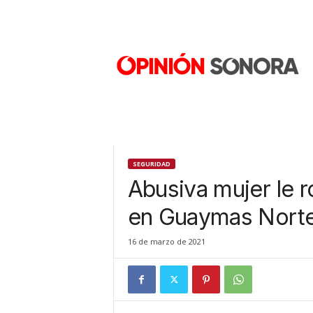
O
p
i
n
i
ó
n
S
o
n
SEGURIDAD
o
Abusiva mujer le r
r
a
en Guaymas Nort
N
u
16 de marzo de 2021
e
v
o