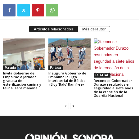
Artículos relacionados
Más del autor
Portada
Portada
Invita Gobierno de
Inaugura Gobierno de
ESTATAL
Empalme a jornada
Empalme la Liga
gratuita de
Interbarrial de Béisbol
Reconoce Gobernador
esterilización canina y
«Eloy ‘Balo’ Ramírez»
Durazo resultados en
felina, será mañana
seguridad a siete años
de la creación de la
Guardia Nacional