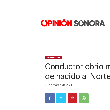
O
p
i
n
i
ó
n
S
o
n
SEGURIDAD
o
Conductor ebrio 
r
a
de nacido al Nort
N
u
21 de marzo de 2021
e
v
o