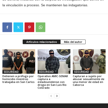
la vinculación a proceso. Se mantienen las indagatorias.
Artículos relacionados
Más del autor
SEGURIDAD
SEGURIDAD
SEGURIDAD
Detienen a prófugo por
Operativo AMIC-SEMAR
Capturan a sujeto por
homicidio mientras
captura a
abusar sexualmente de
trabajaba en San Carlos
estadounidense con
una menor de edad en
droga en San Luis Río
Caborca
Colorado