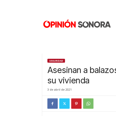
O
p
i
n
i
ó
n
S
o
n
SEGURIDAD
o
Asesinan a balazo
r
a
su vivienda
N
u
3 de abril de 2021
e
v
o