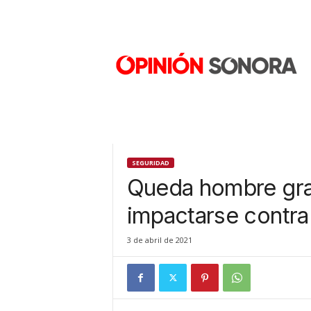
O
p
i
n
i
ó
n
S
o
n
SEGURIDAD
o
Queda hombre gra
r
a
impactarse contra
N
u
3 de abril de 2021
e
v
o