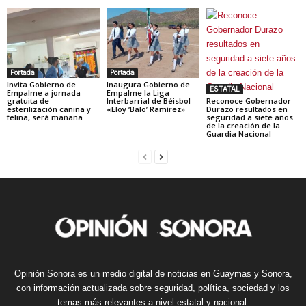
Portada
Portada
Invita Gobierno de
Inaugura Gobierno de
ESTATAL
Empalme a jornada
Empalme la Liga
gratuita de
Interbarrial de Béisbol
Reconoce Gobernador
esterilización canina y
«Eloy ‘Balo’ Ramírez»
Durazo resultados en
felina, será mañana
seguridad a siete años
de la creación de la
Guardia Nacional
Opinión Sonora es un medio digital de noticias en Guaymas y Sonora,
con información actualizada sobre seguridad, política, sociedad y los
temas más relevantes a nivel estatal y nacional.