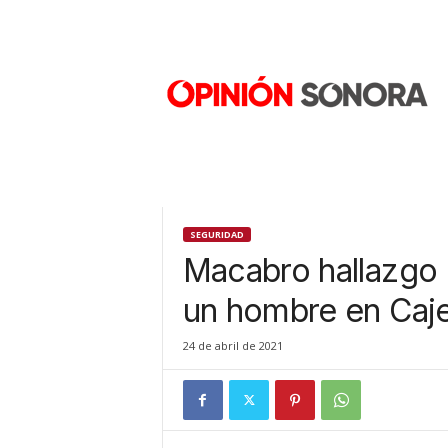
O
p
i
n
i
ó
n
S
o
n
SEGURIDAD
o
Macabro hallazgo
r
a
un hombre en Ca
N
u
24 de abril de 2021
e
v
o