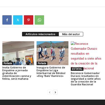
Artículos relacionados
Más del autor
Portada
Portada
Invita Gobierno de
Inaugura Gobierno de
ESTATAL
Empalme a jornada
Empalme la Liga
gratuita de
Interbarrial de Béisbol
Reconoce Gobernador
esterilización canina y
«Eloy ‘Balo’ Ramírez»
Durazo resultados en
felina, será mañana
seguridad a siete años
de la creación de la
Guardia Nacional