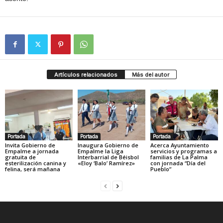
Artículos relacionados
Más del autor
Portada
Portada
Portada
Invita Gobierno de
Inaugura Gobierno de
Acerca Ayuntamiento
Empalme a jornada
Empalme la Liga
servicios y programas a
gratuita de
Interbarrial de Béisbol
familias de La Palma
esterilización canina y
«Eloy ‘Balo’ Ramírez»
con jornada “Día del
felina, será mañana
Pueblo”