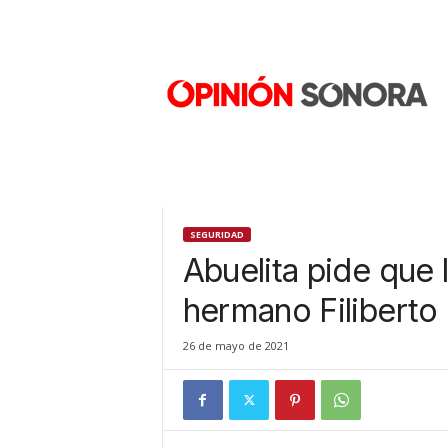
O
p
i
n
i
ó
n
S
o
n
SEGURIDAD
o
Abuelita pide que 
r
a
hermano Filiberto
N
u
26 de mayo de 2021
e
v
o