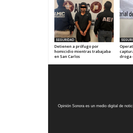
SEGURIDAD
SEGUR
Detienen a prófugo por
Operat
homicidio mientras trabajaba
captur
en San Carlos
droga 
Opinión Sonora es un medio digital de noti