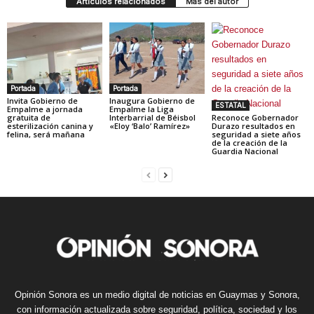
Artículos relacionados
Más del autor
Portada
Portada
Invita Gobierno de
Inaugura Gobierno de
ESTATAL
Empalme a jornada
Empalme la Liga
gratuita de
Interbarrial de Béisbol
Reconoce Gobernador
esterilización canina y
«Eloy ‘Balo’ Ramírez»
Durazo resultados en
felina, será mañana
seguridad a siete años
de la creación de la
Guardia Nacional
Opinión Sonora es un medio digital de noticias en Guaymas y Sonora,
con información actualizada sobre seguridad, política, sociedad y los