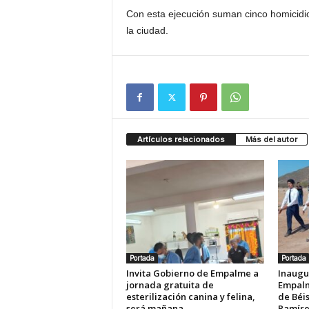
Con esta ejecución suman cinco homicidios 
la ciudad.
Artículos relacionados
Más del autor
Portada
Portada
Invita Gobierno de Empalme a
Inaugu
jornada gratuita de
Empalm
esterilización canina y felina,
de Béis
será mañana
Ramír