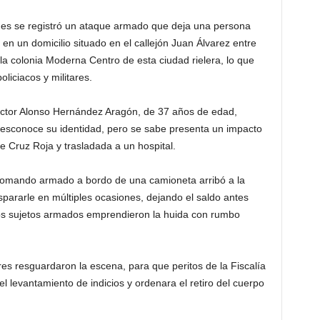
nes se registró un ataque armado que deja una persona
en un domicilio situado en el callejón Juan Álvarez entre
a colonia Moderna Centro de esta ciudad rielera, lo que
liciacos y militares.
Víctor Alonso Hernández Aragón, de 37 años de edad,
desconoce su identidad, pero se sabe presenta un impacto
e Cruz Roja y trasladada a un hospital.
 comando armado a bordo de una camioneta arribó a la
spararle en múltiples ocasiones, dejando el saldo antes
os sujetos armados emprendieron la huida con rumbo
res resguardaron la escena, para que peritos de la Fiscalía
el levantamiento de indicios y ordenara el retiro del cuerpo