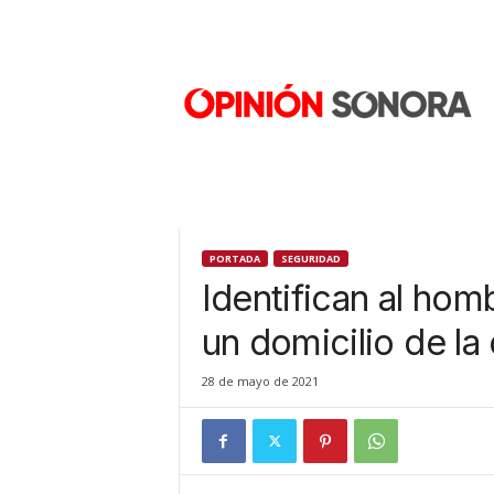
O
p
i
n
i
ó
n
S
o
n
PORTADA
SEGURIDAD
o
Identifican al hom
r
a
un domicilio de l
N
u
28 de mayo de 2021
e
v
o