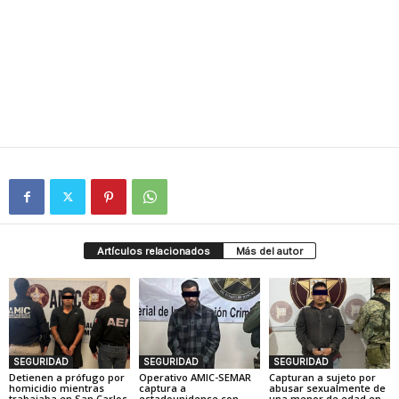
Artículos relacionados
Más del autor
SEGURIDAD
SEGURIDAD
SEGURIDAD
Detienen a prófugo por
Operativo AMIC-SEMAR
Capturan a sujeto por
homicidio mientras
captura a
abusar sexualmente de
trabajaba en San Carlos
estadounidense con
una menor de edad en