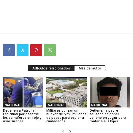
Artículos relacionados
Más del autor
NACIONAL
NACIONAL
NACIONAL
Detienen a Patrulla
Militares utilizan un
Detienen a padre
Espiritual por pasarse
búnker de 5 mil millones
acusado de poner
los semáforos en rojo y
de pesos para espiar a
veneno en yogur para
usar sirenas
ciudadanos
matar a sus hijos