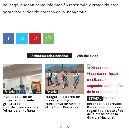
hallazgo, quedan como información reservada y protegida para
garantizar el debido proceso de la indagatoria.
Artículos relacionados
Más del autor
Portada
Portada
Invita Gobierno de
Inaugura Gobierno de
ESTATAL
Empalme a jornada
Empalme la Liga
gratuita de
Interbarrial de Béisbol
Reconoce Gobernador
esterilización canina y
«Eloy ‘Balo’ Ramírez»
Durazo resultados en
felina, será mañana
seguridad a siete años
de la creación de la
Guardia Nacional