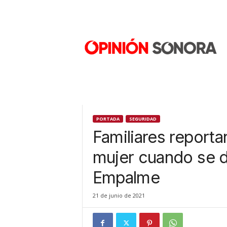
O
p
i
n
i
ó
n
S
o
n
PORTADA
SEGURIDAD
o
Familiares reporta
r
a
mujer cuando se di
N
Empalme
u
e
v
21 de junio de 2021
o