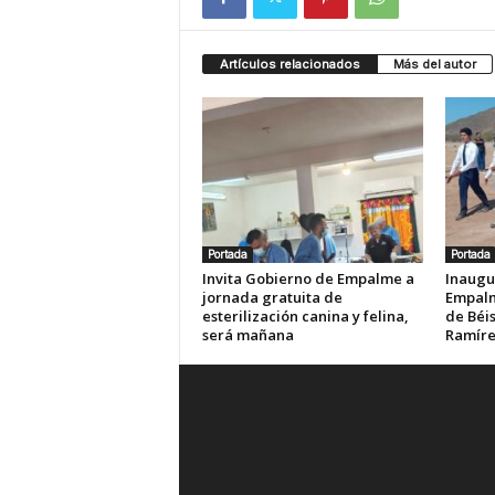
Artículos relacionados
Más del autor
Portada
Portada
Invita Gobierno de Empalme a
Inaugu
jornada gratuita de
Empalm
esterilización canina y felina,
de Béis
será mañana
Ramír