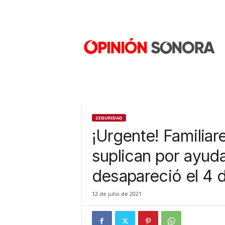
O
p
i
n
i
ó
n
S
o
n
SEGURIDAD
o
¡Urgente! Familia
r
a
suplican por ayuda 
N
desapareció el 4 d
u
e
v
12 de julio de 2021
o