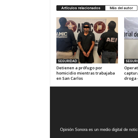
Artículos relacionados
Más del autor
SEGURIDAD
SEGUR
Detienen a prófugo por
Operat
homicidio mientras trabajaba
captur
en San Carlos
droga 
Opinión Sonora es un medio digital de noti