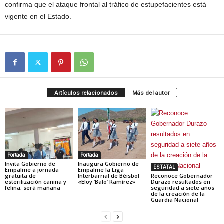
confirma que el ataque frontal al tráfico de estupefacientes está
vigente en el Estado.
Artículos relacionados
Más del autor
Portada
Portada
Invita Gobierno de
Inaugura Gobierno de
ESTATAL
Empalme a jornada
Empalme la Liga
gratuita de
Interbarrial de Béisbol
Reconoce Gobernador
esterilización canina y
«Eloy ‘Balo’ Ramírez»
Durazo resultados en
felina, será mañana
seguridad a siete años
de la creación de la
Guardia Nacional