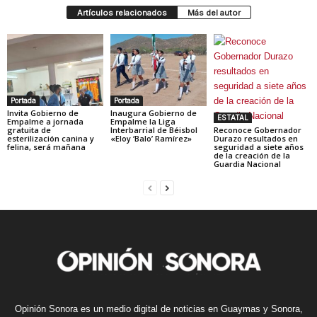
Artículos relacionados
Más del autor
Portada
Portada
Invita Gobierno de
Inaugura Gobierno de
ESTATAL
Empalme a jornada
Empalme la Liga
gratuita de
Interbarrial de Béisbol
Reconoce Gobernador
esterilización canina y
«Eloy ‘Balo’ Ramírez»
Durazo resultados en
felina, será mañana
seguridad a siete años
de la creación de la
Guardia Nacional
Opinión Sonora es un medio digital de noticias en Guaymas y Sonora,