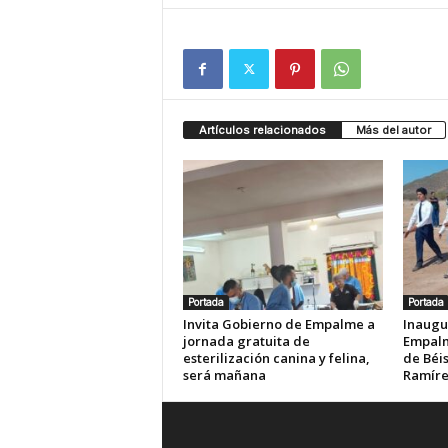
Artículos relacionados
Más del autor
Portada
Portada
Invita Gobierno de Empalme a
Inaugu
jornada gratuita de
Empalm
esterilización canina y felina,
de Béis
será mañana
Ramír