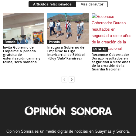
Artículos relacionados
Más del autor
Portada
Portada
Invita Gobierno de
Inaugura Gobierno de
ESTATAL
Empalme a jornada
Empalme la Liga
gratuita de
Interbarrial de Béisbol
Reconoce Gobernador
esterilización canina y
«Eloy ‘Balo’ Ramírez»
Durazo resultados en
felina, será mañana
seguridad a siete años
de la creación de la
Guardia Nacional
Opinión Sonora es un medio digital de noticias en Guaymas y Sonora,