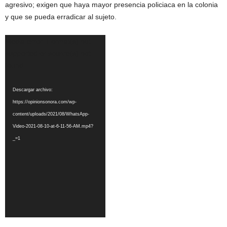
agresivo; exigen que haya mayor presencia policiaca en la colonia
y que se pueda erradicar al sujeto.
Reproductor
Media error: Format(s) not
de
supported or source(s) not
vídeo
found
Descargar archivo:
https://opinionsonora.com/wp-
content/uploads/2021/08/WhatsApp-
Video-2021-08-10-at-6-11-56-AM.mp4?
_=1