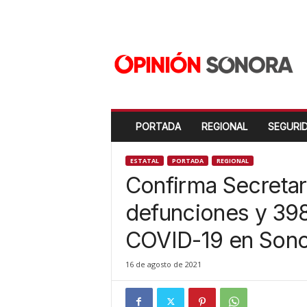
O
p
i
n
i
ó
n
PORTADA
REGIONAL
SEGURI
S
o
n
ESTATAL
PORTADA
REGIONAL
o
Confirma Secretar
r
a
defunciones y 39
N
COVID-19 en Sono
u
e
v
16 de agosto de 2021
o