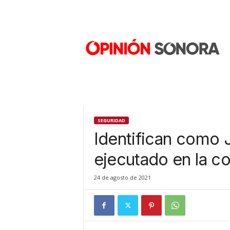
O
p
i
n
i
ó
n
S
o
n
SEGURIDAD
o
Identifican como 
r
a
ejecutado en la c
N
u
24 de agosto de 2021
e
v
o