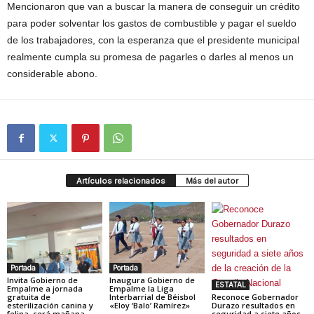
Mencionaron que van a buscar la manera de conseguir un crédito
para poder solventar los gastos de combustible y pagar el sueldo
de los trabajadores, con la esperanza que el presidente municipal
realmente cumpla su promesa de pagarles o darles al menos un
considerable abono.
Artículos relacionados
Más del autor
Portada
Portada
Invita Gobierno de
Inaugura Gobierno de
ESTATAL
Empalme a jornada
Empalme la Liga
gratuita de
Interbarrial de Béisbol
Reconoce Gobernador
esterilización canina y
«Eloy ‘Balo’ Ramírez»
Durazo resultados en
felina, será mañana
seguridad a siete años