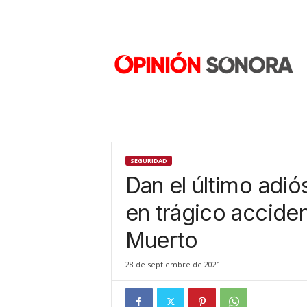
O
p
i
n
i
ó
n
S
o
n
SEGURIDAD
o
Dan el último adiós
r
a
en trágico acciden
N
Muerto
u
e
v
28 de septiembre de 2021
o