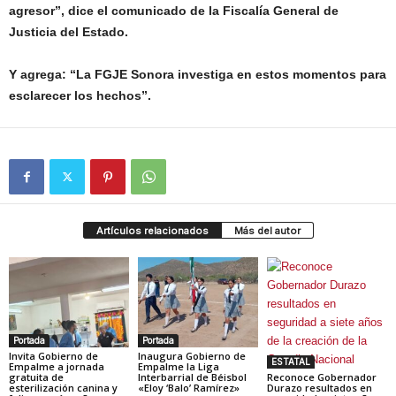
agresor”, dice el comunicado de la Fiscalía General de
Justicia del Estado.
Y agrega: “La FGJE Sonora investiga en estos momentos para
esclarecer los hechos”.
Artículos relacionados
Más del autor
Portada
Portada
Invita Gobierno de
Inaugura Gobierno de
ESTATAL
Empalme a jornada
Empalme la Liga
gratuita de
Interbarrial de Béisbol
Reconoce Gobernador
esterilización canina y
«Eloy ‘Balo’ Ramírez»
Durazo resultados en