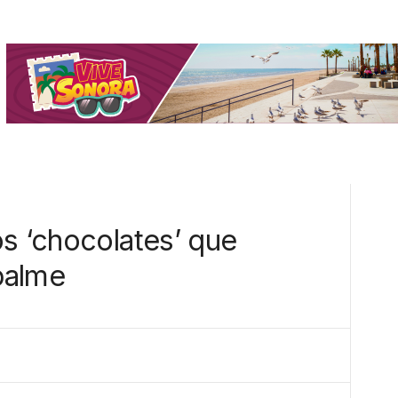
os ‘chocolates’ que
palme