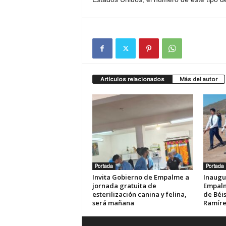
Artículos relacionados
Más del autor
Portada
Portada
Invita Gobierno de Empalme a
Inaugu
jornada gratuita de
Empalm
esterilización canina y felina,
de Béis
será mañana
Ramír