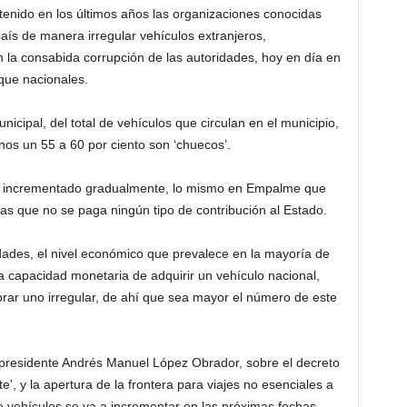
enido en los últimos años las organizaciones conocidas
 país de manera irregular vehículos extranjeros,
 la consabida corrupción de las autoridades, hoy en día en
que nacionales.
cipal, del total de vehículos que circulan en el municipio,
enos un 55 a 60 por ciento son ‘chuecos’.
ha incrementado gradualmente, lo mismo en Empalme que
las que no se paga ningún tipo de contribución al Estado.
ades, el nivel económico que prevalece en la mayoría de
 la capacidad monetaria de adquirir un vehículo nacional,
prar uno irregular, de ahí que sea mayor el número de este
 presidente Andrés Manuel López Obrador, sobre el decreto
te’, y la apertura de la frontera para viajes no esenciales a
e vehículos se va a incrementar en las próximas fechas.