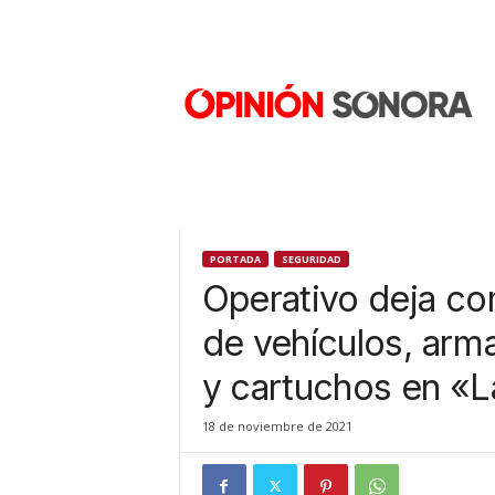
O
p
i
n
i
ó
n
S
o
n
PORTADA
SEGURIDAD
o
Operativo deja c
r
a
de vehículos, arm
N
y cartuchos en «L
u
e
v
18 de noviembre de 2021
o