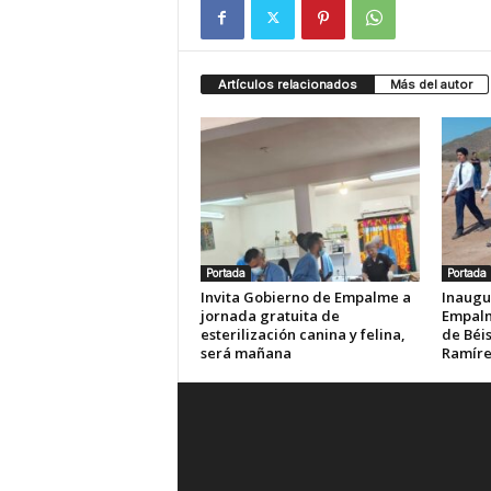
Artículos relacionados
Más del autor
Portada
Portada
Invita Gobierno de Empalme a
Inaugu
jornada gratuita de
Empalm
esterilización canina y felina,
de Béis
será mañana
Ramír