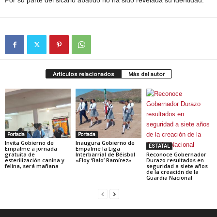
Por su parte del sicario abatido no ha sido revelada su identidad.
Artículos relacionados
Más del autor
Portada
Portada
Invita Gobierno de
Inaugura Gobierno de
ESTATAL
Empalme a jornada
Empalme la Liga
gratuita de
Interbarrial de Béisbol
Reconoce Gobernador
esterilización canina y
«Eloy ‘Balo’ Ramírez»
Durazo resultados en
felina, será mañana
seguridad a siete años
de la creación de la
Guardia Nacional