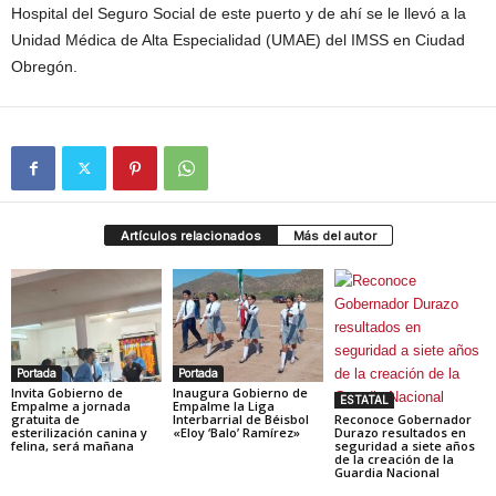
Hospital del Seguro Social de este puerto y de ahí se le llevó a la
Unidad Médica de Alta Especialidad (UMAE) del IMSS en Ciudad
Obregón.
Artículos relacionados
Más del autor
Portada
Portada
Invita Gobierno de
Inaugura Gobierno de
ESTATAL
Empalme a jornada
Empalme la Liga
gratuita de
Interbarrial de Béisbol
Reconoce Gobernador
esterilización canina y
«Eloy ‘Balo’ Ramírez»
Durazo resultados en
felina, será mañana
seguridad a siete años
de la creación de la
Guardia Nacional