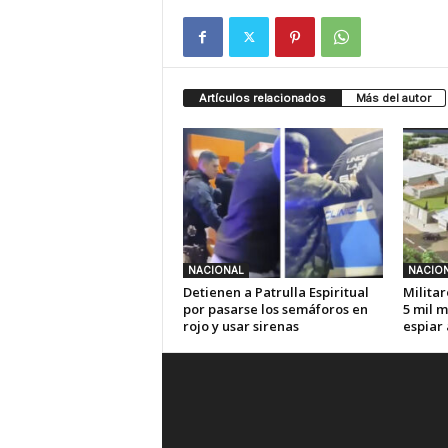
Artículos relacionados
Más del autor
NACIONAL
NACIO
Detienen a Patrulla Espiritual
Militar
por pasarse los semáforos en
5 mil m
rojo y usar sirenas
espiar