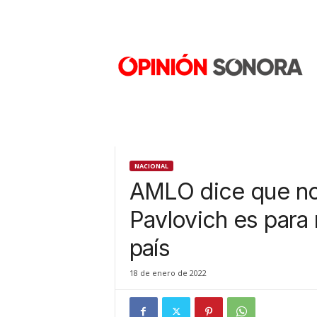
O
p
i
n
i
ó
n
S
o
n
NACIONAL
o
AMLO dice que no
r
a
Pavlovich es para 
N
país
u
e
v
18 de enero de 2022
o