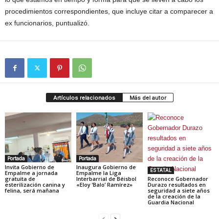
procedimientos correspondientes, que incluye citar a comparecer a
ex funcionarios, puntualizó.
Artículos relacionados
Más del autor
Portada
Portada
Invita Gobierno de
Inaugura Gobierno de
ESTATAL
Empalme a jornada
Empalme la Liga
gratuita de
Interbarrial de Béisbol
Reconoce Gobernador
esterilización canina y
«Eloy ‘Balo’ Ramírez»
Durazo resultados en
felina, será mañana
seguridad a siete años
de la creación de la
Guardia Nacional