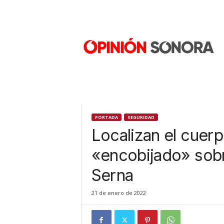
O
p
i
n
i
ó
n
S
o
n
PORTADA
SEGURIDAD
o
Localizan el cuer
r
a
«encobijado» sobre
N
Serna
u
e
v
21 de enero de 2022
o