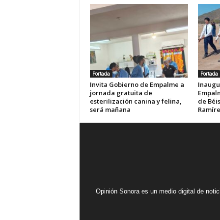
Portada
Portada
Invita Gobierno de Empalme a
Inaugu
jornada gratuita de
Empalm
esterilización canina y felina,
de Béis
será mañana
Ramír
Opinión Sonora es un medio digital de noti