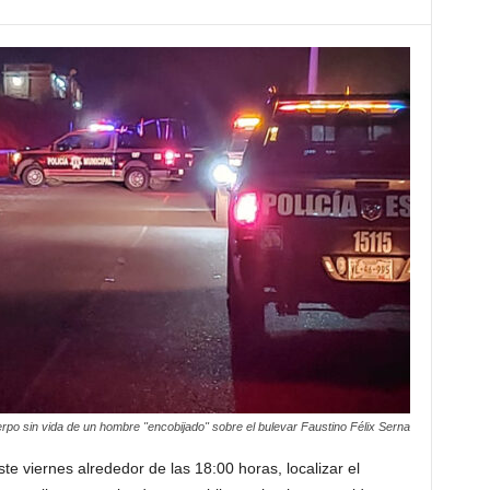
erpo sin vida de un hombre "encobijado" sobre el bulevar Faustino Félix Serna
e viernes alrededor de las 18:00 horas, localizar el