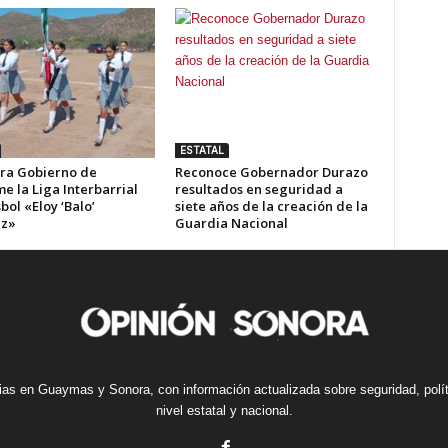
ESTATAL
ra Gobierno de
Reconoce Gobernador Durazo
e la Liga Interbarrial
resultados en seguridad a
bol «Eloy ‘Balo’
siete años de la creación de la
ez»
Guardia Nacional
cias en Guaymas y Sonora, con información actualizada sobre seguridad, polí
nivel estatal y nacional.